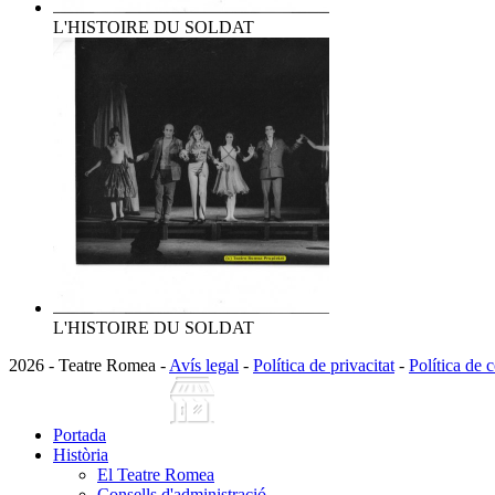
L'HISTOIRE DU SOLDAT
L'HISTOIRE DU SOLDAT
2026 - Teatre Romea -
Avís legal
-
Política de privacitat
-
Política de 
Portada
Història
El Teatre Romea
Consells d'administració