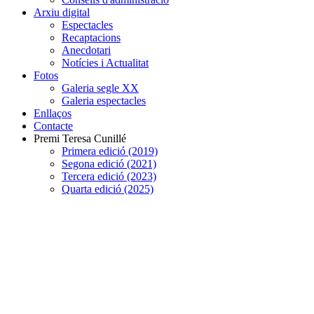
Arxiu digital
Espectacles
Recaptacions
Anecdotari
Notícies i Actualitat
Fotos
Galeria segle XX
Galeria espectacles
Enllaços
Contacte
Premi Teresa Cunillé
Primera edició (2019)
Segona edició (2021)
Tercera edició (2023)
Quarta edició (2025)