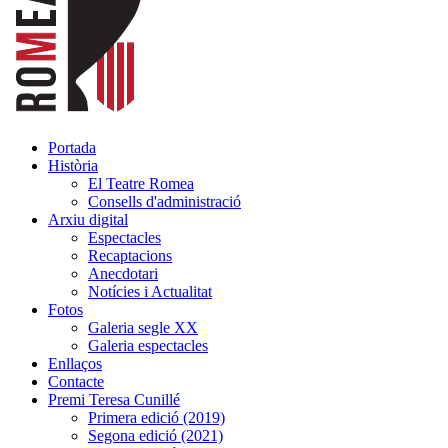
Portada
Història
El Teatre Romea
Consells d'administració
Arxiu digital
Espectacles
Recaptacions
Anecdotari
Notícies i Actualitat
Fotos
Galeria segle XX
Galeria espectacles
Enllaços
Contacte
Premi Teresa Cunillé
Primera edició (2019)
Segona edició (2021)