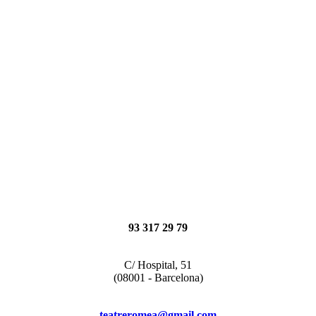
93 317 29 79
C/ Hospital, 51
(08001 - Barcelona)
teatreromea@gmail.com