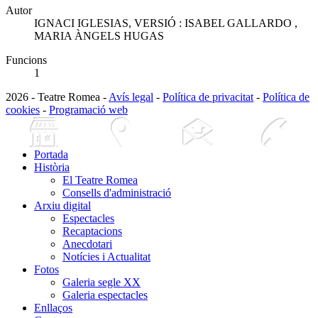
Autor
IGNACI IGLESIAS, VERSIÓ : ISABEL GALLARDO ,
MARIA ÀNGELS HUGAS
Funcions
1
2026 - Teatre Romea -
Avís legal
-
Política de privacitat
-
Política de
cookies
-
Programació web
Portada
Història
El Teatre Romea
Consells d'administració
Arxiu digital
Espectacles
Recaptacions
Anecdotari
Notícies i Actualitat
Fotos
Galeria segle XX
Galeria espectacles
Enllaços