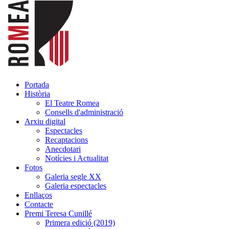
Portada
Història
El Teatre Romea
Consells d'administració
Arxiu digital
Espectacles
Recaptacions
Anecdotari
Notícies i Actualitat
Fotos
Galeria segle XX
Galeria espectacles
Enllaços
Contacte
Premi Teresa Cunillé
Primera edició (2019)