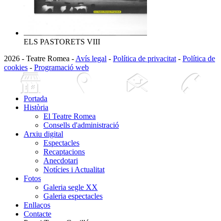
ELS PASTORETS VIII
2026 - Teatre Romea -
Avís legal
-
Política de privacitat
-
Política de
cookies
-
Programació web
Portada
Història
El Teatre Romea
Consells d'administració
Arxiu digital
Espectacles
Recaptacions
Anecdotari
Notícies i Actualitat
Fotos
Galeria segle XX
Galeria espectacles
Enllaços
Contacte