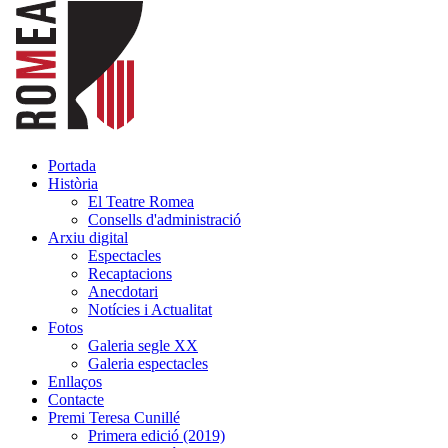
Portada
Història
El Teatre Romea
Consells d'administració
Arxiu digital
Espectacles
Recaptacions
Anecdotari
Notícies i Actualitat
Fotos
Galeria segle XX
Galeria espectacles
Enllaços
Contacte
Premi Teresa Cunillé
Primera edició (2019)