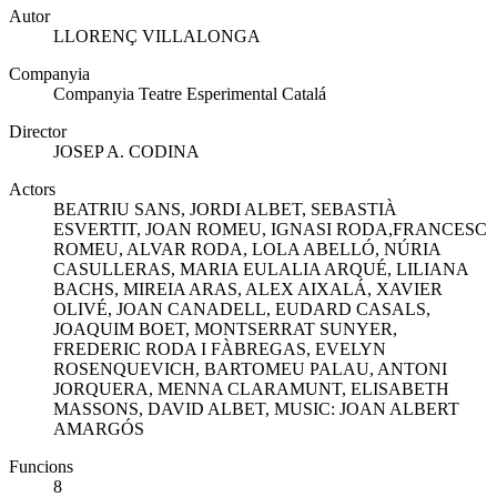
Autor
LLORENÇ VILLALONGA
Companyia
Companyia Teatre Esperimental Catalá
Director
JOSEP A. CODINA
Actors
BEATRIU SANS, JORDI ALBET, SEBASTIÀ
ESVERTIT, JOAN ROMEU, IGNASI RODA,FRANCESC
ROMEU, ALVAR RODA, LOLA ABELLÓ, NÚRIA
CASULLERAS, MARIA EULALIA ARQUÉ, LILIANA
BACHS, MIREIA ARAS, ALEX AIXALÁ, XAVIER
OLIVÉ, JOAN CANADELL, EUDARD CASALS,
JOAQUIM BOET, MONTSERRAT SUNYER,
FREDERIC RODA I FÀBREGAS, EVELYN
ROSENQUEVICH, BARTOMEU PALAU, ANTONI
JORQUERA, MENNA CLARAMUNT, ELISABETH
MASSONS, DAVID ALBET, MUSIC: JOAN ALBERT
AMARGÓS
Funcions
8