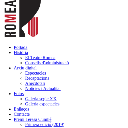
Portada
Història
El Teatre Romea
Consells d'administració
Arxiu digital
Espectacles
Recaptacions
Anecdotari
Notícies i Actualitat
Fotos
Galeria segle XX
Galeria espectacles
Enllaços
Contacte
Premi Teresa Cunillé
Primera edició (2019)