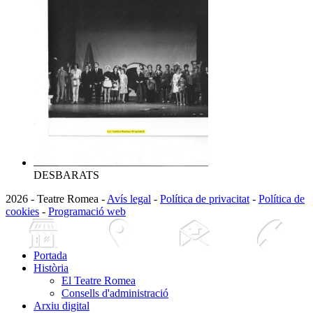
DESBARATS
2026 - Teatre Romea -
Avís legal
-
Política de privacitat
-
Política de
cookies
-
Programació web
Portada
Història
El Teatre Romea
Consells d'administració
Arxiu digital