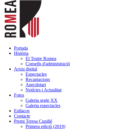
Portada
Història
El Teatre Romea
Consells d'administració
Arxiu digital
Espectacles
Recaptacions
Anecdotari
Notícies i Actualitat
Fotos
Galeria segle XX
Galeria espectacles
Enllaços
Contacte
Premi Teresa Cunillé
Primera edició (2019)