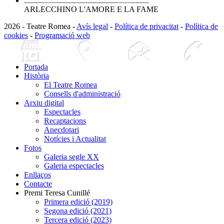
ARLECCHINO L'AMORE E LA FAME
2026 - Teatre Romea -
Avís legal
-
Política de privacitat
-
Política de
cookies
-
Programació web
Portada
Història
El Teatre Romea
Consells d'administració
Arxiu digital
Espectacles
Recaptacions
Anecdotari
Notícies i Actualitat
Fotos
Galeria segle XX
Galeria espectacles
Enllaços
Contacte
Premi Teresa Cunillé
Primera edició (2019)
Segona edició (2021)
Tercera edició (2023)