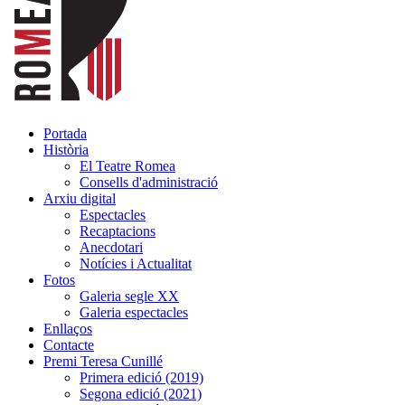
Portada
Història
El Teatre Romea
Consells d'administració
Arxiu digital
Espectacles
Recaptacions
Anecdotari
Notícies i Actualitat
Fotos
Galeria segle XX
Galeria espectacles
Enllaços
Contacte
Premi Teresa Cunillé
Primera edició (2019)
Segona edició (2021)