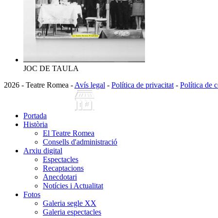
JOC DE TAULA
2026 - Teatre Romea -
Avís legal
-
Política de privacitat
-
Política de 
Portada
Història
El Teatre Romea
Consells d'administració
Arxiu digital
Espectacles
Recaptacions
Anecdotari
Notícies i Actualitat
Fotos
Galeria segle XX
Galeria espectacles