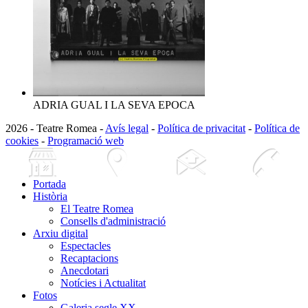
ADRIA GUAL I LA SEVA EPOCA
2026 - Teatre Romea -
Avís legal
-
Política de privacitat
-
Política de
cookies
-
Programació web
Portada
Història
El Teatre Romea
Consells d'administració
Arxiu digital
Espectacles
Recaptacions
Anecdotari
Notícies i Actualitat
Fotos
Galeria segle XX