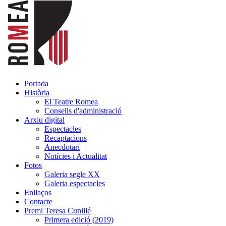
Portada
Història
El Teatre Romea
Consells d'administració
Arxiu digital
Espectacles
Recaptacions
Anecdotari
Notícies i Actualitat
Fotos
Galeria segle XX
Galeria espectacles
Enllaços
Contacte
Premi Teresa Cunillé
Primera edició (2019)