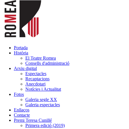
Portada
Història
El Teatre Romea
Consells d'administració
Arxiu digital
Espectacles
Recaptacions
Anecdotari
Notícies i Actualitat
Fotos
Galeria segle XX
Galeria espectacles
Enllaços
Contacte
Premi Teresa Cunillé
Primera edició (2019)