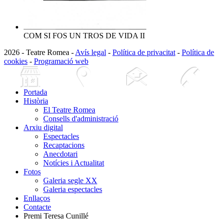
COM SI FOS UN TROS DE VIDA II
2026 - Teatre Romea -
Avís legal
-
Política de privacitat
-
Política de
cookies
-
Programació web
Portada
Història
El Teatre Romea
Consells d'administració
Arxiu digital
Espectacles
Recaptacions
Anecdotari
Notícies i Actualitat
Fotos
Galeria segle XX
Galeria espectacles
Enllaços
Contacte
Premi Teresa Cunillé