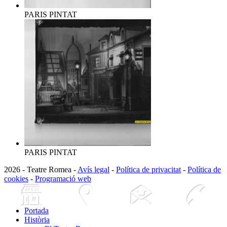
PARIS PINTAT
PARIS PINTAT
2026 - Teatre Romea -
Avís legal
-
Política de privacitat
-
Política de
cookies
-
Programació web
Portada
Història