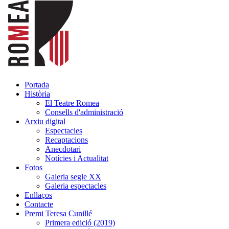
Portada
Història
El Teatre Romea
Consells d'administració
Arxiu digital
Espectacles
Recaptacions
Anecdotari
Notícies i Actualitat
Fotos
Galeria segle XX
Galeria espectacles
Enllaços
Contacte
Premi Teresa Cunillé
Primera edició (2019)