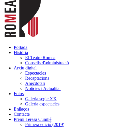
Portada
Història
El Teatre Romea
Consells d'administració
Arxiu digital
Espectacles
Recaptacions
Anecdotari
Notícies i Actualitat
Fotos
Galeria segle XX
Galeria espectacles
Enllaços
Contacte
Premi Teresa Cunillé
Primera edició (2019)