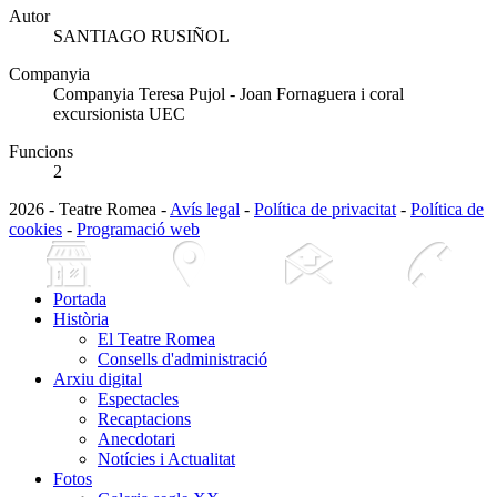
Autor
SANTIAGO RUSIÑOL
Companyia
Companyia Teresa Pujol - Joan Fornaguera i coral
excursionista UEC
Funcions
2
2026 - Teatre Romea -
Avís legal
-
Política de privacitat
-
Política de
cookies
-
Programació web
Portada
Història
El Teatre Romea
Consells d'administració
Arxiu digital
Espectacles
Recaptacions
Anecdotari
Notícies i Actualitat
Fotos