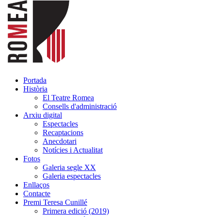
Portada
Història
El Teatre Romea
Consells d'administració
Arxiu digital
Espectacles
Recaptacions
Anecdotari
Notícies i Actualitat
Fotos
Galeria segle XX
Galeria espectacles
Enllaços
Contacte
Premi Teresa Cunillé
Primera edició (2019)