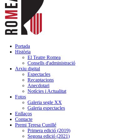
Portada
Història
El Teatre Romea
Consells d'administració
Arxiu digital
Espectacles
Recaptacions
Anecdotari
Notícies i Actualitat
Fotos
Galeria segle XX
Galeria espectacles
Enllaços
Contacte
Premi Teresa Cunillé
Primera edició (2019)
Segona edició (2021)