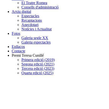
El Teatre Romea
Consells d'administració
Arxiu digital
Espectacles
Recaptacions
Anecdotari
Notícies i Actualitat
Fotos
Galeria segle XX
Galeria espectacles
Enllaços
Contacte
Premi Teresa Cunillé
Primera edició (2019)
Segona edició (2021)
Tercera edició (2023)
Quarta edició (2025)