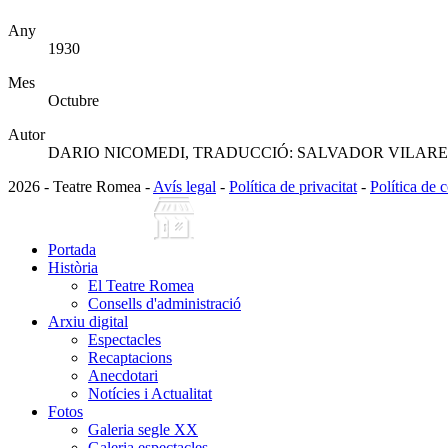
Any
1930
Mes
Octubre
Autor
DARIO NICOMEDI, TRADUCCIÓ: SALVADOR VILAR
2026 - Teatre Romea -
Avís legal
-
Política de privacitat
-
Política de 
Portada
Història
El Teatre Romea
Consells d'administració
Arxiu digital
Espectacles
Recaptacions
Anecdotari
Notícies i Actualitat
Fotos
Galeria segle XX
Galeria espectacles