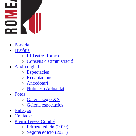
Portada
Història
El Teatre Romea
Consells d'administració
Arxiu digital
Espectacles
Recaptacions
Anecdotari
Notícies i Actualitat
Fotos
Galeria segle XX
Galeria espectacles
Enllaços
Contacte
Premi Teresa Cunillé
Primera edició (2019)
Segona edició (2021)