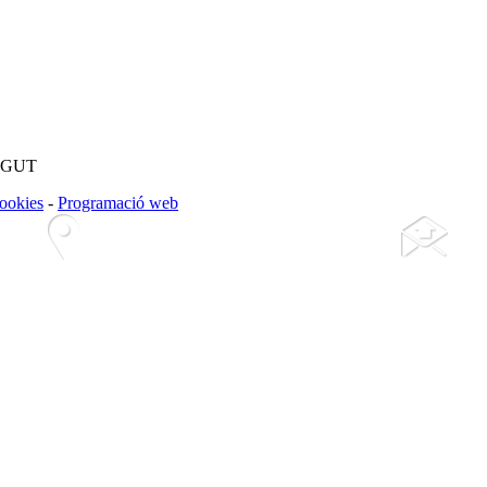
EGUT
cookies
-
Programació web