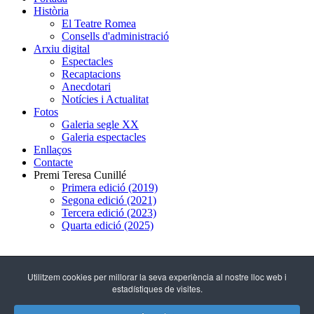
Història
El Teatre Romea
Consells d'administració
Arxiu digital
Espectacles
Recaptacions
Anecdotari
Notícies i Actualitat
Fotos
Galeria segle XX
Galeria espectacles
Enllaços
Contacte
Premi Teresa Cunillé
Primera edició (2019)
Segona edició (2021)
Tercera edició (2023)
Quarta edició (2025)
93 317 29 79
Utilitzem cookies per millorar la seva experiència al nostre lloc web i
estadístiques de visites.
C/ Hospital, 51
(08001 - Barcelona)