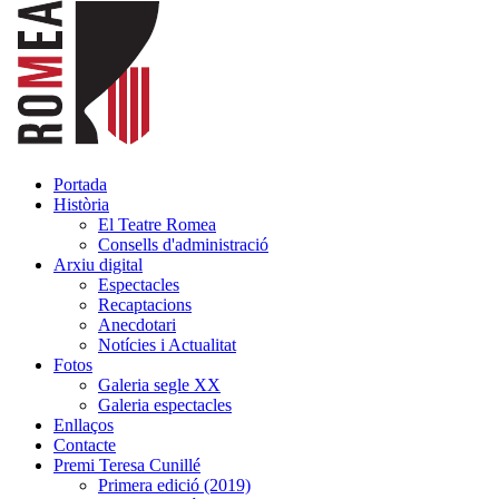
Portada
Història
El Teatre Romea
Consells d'administració
Arxiu digital
Espectacles
Recaptacions
Anecdotari
Notícies i Actualitat
Fotos
Galeria segle XX
Galeria espectacles
Enllaços
Contacte
Premi Teresa Cunillé
Primera edició (2019)