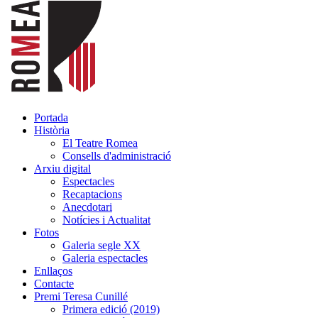
Portada
Història
El Teatre Romea
Consells d'administració
Arxiu digital
Espectacles
Recaptacions
Anecdotari
Notícies i Actualitat
Fotos
Galeria segle XX
Galeria espectacles
Enllaços
Contacte
Premi Teresa Cunillé
Primera edició (2019)