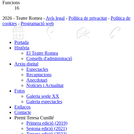
Funcions
16
2026 - Teatre Romea -
Avís legal
-
Política de privacitat
-
Política de
cookies
-
Programació web
Portada
Història
El Teatre Romea
Consells d'administració
Arxiu digital
Espectacles
Recaptacions
Anecdotari
Notícies i Actualitat
Fotos
Galeria segle XX
Galeria espectacles
Enllaços
Contacte
Premi Teresa Cunillé
Primera edició (2019)
Segona edició (2021)
Tercera edició (2023)