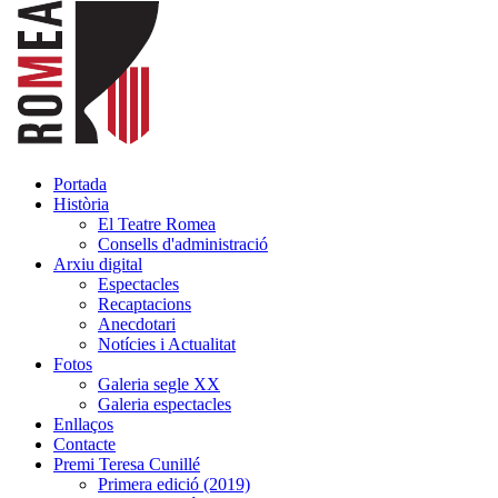
Portada
Història
El Teatre Romea
Consells d'administració
Arxiu digital
Espectacles
Recaptacions
Anecdotari
Notícies i Actualitat
Fotos
Galeria segle XX
Galeria espectacles
Enllaços
Contacte
Premi Teresa Cunillé
Primera edició (2019)