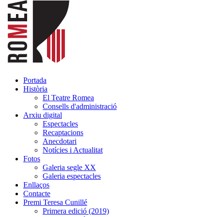
Portada
Història
El Teatre Romea
Consells d'administració
Arxiu digital
Espectacles
Recaptacions
Anecdotari
Notícies i Actualitat
Fotos
Galeria segle XX
Galeria espectacles
Enllaços
Contacte
Premi Teresa Cunillé
Primera edició (2019)