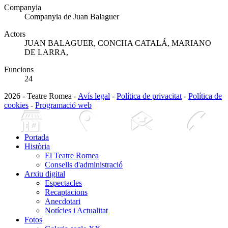
Companyia
Companyia de Juan Balaguer
Actors
JUAN BALAGUER, CONCHA CATALÁ, MARIANO
DE LARRA,
Funcions
24
2026 - Teatre Romea -
Avís legal
-
Política de privacitat
-
Política de
cookies
-
Programació web
Portada
Història
El Teatre Romea
Consells d'administració
Arxiu digital
Espectacles
Recaptacions
Anecdotari
Notícies i Actualitat
Fotos