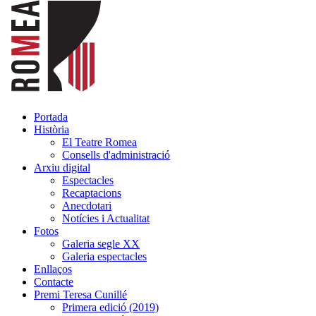
Portada
Història
El Teatre Romea
Consells d'administració
Arxiu digital
Espectacles
Recaptacions
Anecdotari
Notícies i Actualitat
Fotos
Galeria segle XX
Galeria espectacles
Enllaços
Contacte
Premi Teresa Cunillé
Primera edició (2019)