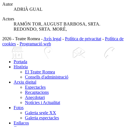
Autor
ADRIÀ GUAL
Actors
RAMÓN TOR, AUGUST BARBOSA, SRTA.
REDONDO, SRTA. MORÉ,
2026 - Teatre Romea -
Avís legal
-
Política de privacitat
-
Política de
cookies
-
Programació web
Portada
Història
El Teatre Romea
Consells d'administració
Arxiu digital
Espectacles
Recaptacions
Anecdotari
Notícies i Actualitat
Fotos
Galeria segle XX
Galeria espectacles
Enllaços