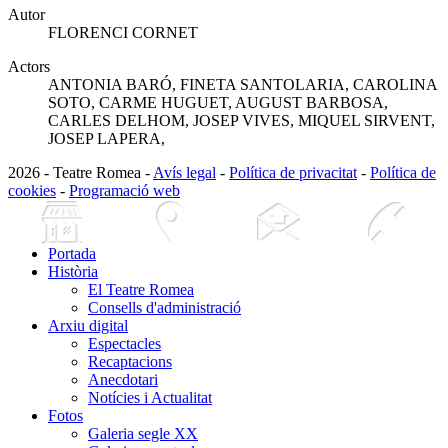
Autor
FLORENCI CORNET
Actors
ANTONIA BARÓ, FINETA SANTOLARIA, CAROLINA
SOTO, CARME HUGUET, AUGUST BARBOSA,
CARLES DELHOM, JOSEP VIVES, MIQUEL SIRVENT,
JOSEP LAPERA,
2026 - Teatre Romea -
Avís legal
-
Política de privacitat
-
Política de
cookies
-
Programació web
Portada
Història
El Teatre Romea
Consells d'administració
Arxiu digital
Espectacles
Recaptacions
Anecdotari
Notícies i Actualitat
Fotos
Galeria segle XX