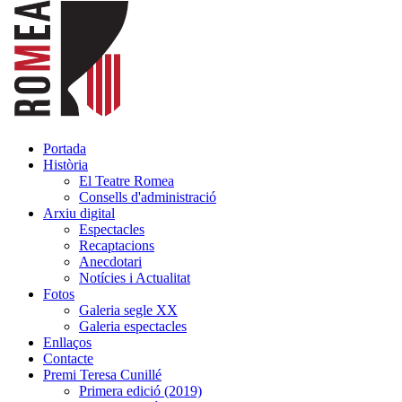
Portada
Història
El Teatre Romea
Consells d'administració
Arxiu digital
Espectacles
Recaptacions
Anecdotari
Notícies i Actualitat
Fotos
Galeria segle XX
Galeria espectacles
Enllaços
Contacte
Premi Teresa Cunillé
Primera edició (2019)