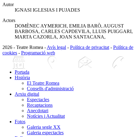
Autor
IGNASI IGLESIAS I PUJADES
Actors
DOMÈNEC AYMERICH, EMILIA BARÒ, AUGUST
BARBOSA, CARLES CAPDEVILA, LLUIS PUIGGARI,
MARTA CAZORLA, JOAN SANTACANA,
2026 - Teatre Romea -
Avís legal
-
Política de privacitat
-
Política de
cookies
-
Programació web
Portada
Història
El Teatre Romea
Consells d'administració
Arxiu digital
Espectacles
Recaptacions
Anecdotari
Notícies i Actualitat
Fotos
Galeria segle XX
Galeria espectacles