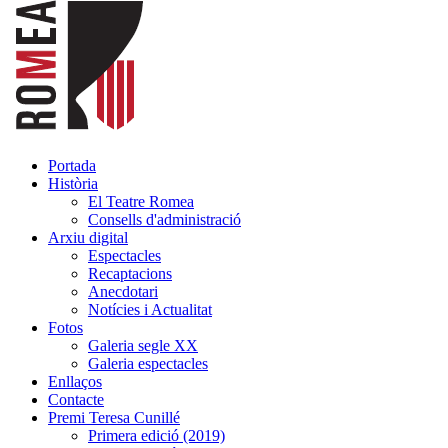
Portada
Història
El Teatre Romea
Consells d'administració
Arxiu digital
Espectacles
Recaptacions
Anecdotari
Notícies i Actualitat
Fotos
Galeria segle XX
Galeria espectacles
Enllaços
Contacte
Premi Teresa Cunillé
Primera edició (2019)