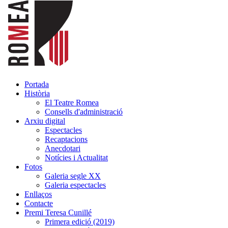
Portada
Història
El Teatre Romea
Consells d'administració
Arxiu digital
Espectacles
Recaptacions
Anecdotari
Notícies i Actualitat
Fotos
Galeria segle XX
Galeria espectacles
Enllaços
Contacte
Premi Teresa Cunillé
Primera edició (2019)