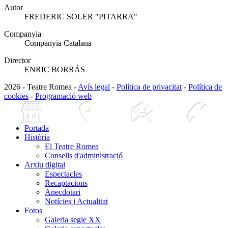
Autor
FREDERIC SOLER "PITARRA"
Companyia
Companyia Catalana
Director
ENRIC BORRÁS
2026 - Teatre Romea -
Avís legal
-
Política de privacitat
-
Política de
cookies
-
Programació web
Portada
Història
El Teatre Romea
Consells d'administració
Arxiu digital
Espectacles
Recaptacions
Anecdotari
Notícies i Actualitat
Fotos
Galeria segle XX