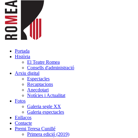
Portada
Història
El Teatre Romea
Consells d'administració
Arxiu digital
Espectacles
Recaptacions
Anecdotari
Notícies i Actualitat
Fotos
Galeria segle XX
Galeria espectacles
Enllaços
Contacte
Premi Teresa Cunillé
Primera edició (2019)