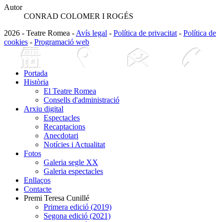
Autor
CONRAD COLOMER I ROGÉS
2026 - Teatre Romea -
Avís legal
-
Política de privacitat
-
Política de
cookies
-
Programació web
Portada
Història
El Teatre Romea
Consells d'administració
Arxiu digital
Espectacles
Recaptacions
Anecdotari
Notícies i Actualitat
Fotos
Galeria segle XX
Galeria espectacles
Enllaços
Contacte
Premi Teresa Cunillé
Primera edició (2019)
Segona edició (2021)