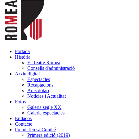
Portada
Història
El Teatre Romea
Consells d'administració
Arxiu digital
Espectacles
Recaptacions
Anecdotari
Notícies i Actualitat
Fotos
Galeria segle XX
Galeria espectacles
Enllaços
Contacte
Premi Teresa Cunillé
Primera edició (2019)