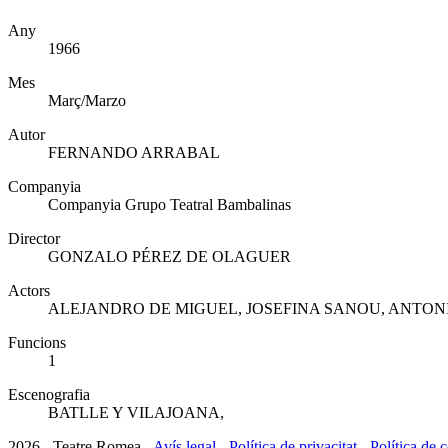
Any
1966
Mes
Març/Marzo
Autor
FERNANDO ARRABAL
Companyia
Companyia Grupo Teatral Bambalinas
Director
GONZALO PÉREZ DE OLAGUER
Actors
ALEJANDRO DE MIGUEL, JOSEFINA SANOU, ANTON
Funcions
1
Escenografia
BATLLE Y VILAJOANA,
2026 - Teatre Romea -
Avís legal
-
Política de privacitat
-
Política de 