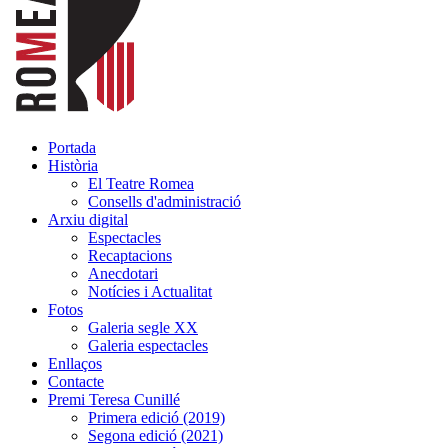
Portada
Història
El Teatre Romea
Consells d'administració
Arxiu digital
Espectacles
Recaptacions
Anecdotari
Notícies i Actualitat
Fotos
Galeria segle XX
Galeria espectacles
Enllaços
Contacte
Premi Teresa Cunillé
Primera edició (2019)
Segona edició (2021)