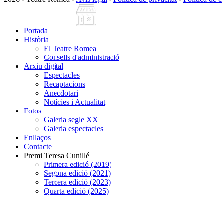
Portada
Història
El Teatre Romea
Consells d'administració
Arxiu digital
Espectacles
Recaptacions
Anecdotari
Notícies i Actualitat
Fotos
Galeria segle XX
Galeria espectacles
Enllaços
Contacte
Premi Teresa Cunillé
Primera edició (2019)
Segona edició (2021)
Tercera edició (2023)
Quarta edició (2025)