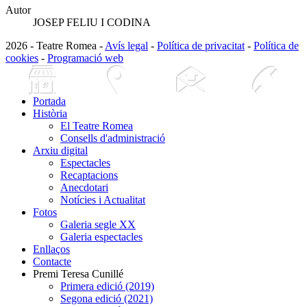
Autor
JOSEP FELIU I CODINA
2026 - Teatre Romea -
Avís legal
-
Política de privacitat
-
Política de
cookies
-
Programació web
Portada
Història
El Teatre Romea
Consells d'administració
Arxiu digital
Espectacles
Recaptacions
Anecdotari
Notícies i Actualitat
Fotos
Galeria segle XX
Galeria espectacles
Enllaços
Contacte
Premi Teresa Cunillé
Primera edició (2019)
Segona edició (2021)