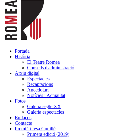
Portada
Història
El Teatre Romea
Consells d'administració
Arxiu digital
Espectacles
Recaptacions
Anecdotari
Notícies i Actualitat
Fotos
Galeria segle XX
Galeria espectacles
Enllaços
Contacte
Premi Teresa Cunillé
Primera edició (2019)