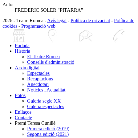
Autor
FREDERIC SOLER "PITARRA"
2026 - Teatre Romea -
Avís legal
-
Política de privacitat
-
Política de
cookies
-
Programació web
Portada
Història
El Teatre Romea
Consells d'administració
Arxiu digital
Espectacles
Recaptacions
Anecdotari
Notícies i Actualitat
Fotos
Galeria segle XX
Galeria espectacles
Enllaços
Contacte
Premi Teresa Cunillé
Primera edició (2019)
Segona edició (2021)