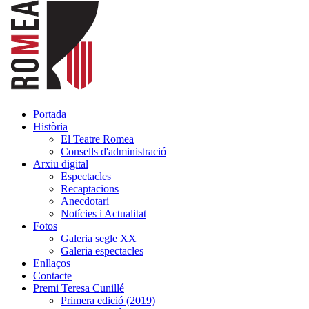
Portada
Història
El Teatre Romea
Consells d'administració
Arxiu digital
Espectacles
Recaptacions
Anecdotari
Notícies i Actualitat
Fotos
Galeria segle XX
Galeria espectacles
Enllaços
Contacte
Premi Teresa Cunillé
Primera edició (2019)