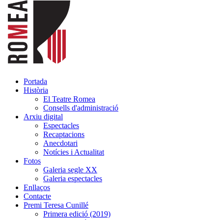
Portada
Història
El Teatre Romea
Consells d'administració
Arxiu digital
Espectacles
Recaptacions
Anecdotari
Notícies i Actualitat
Fotos
Galeria segle XX
Galeria espectacles
Enllaços
Contacte
Premi Teresa Cunillé
Primera edició (2019)