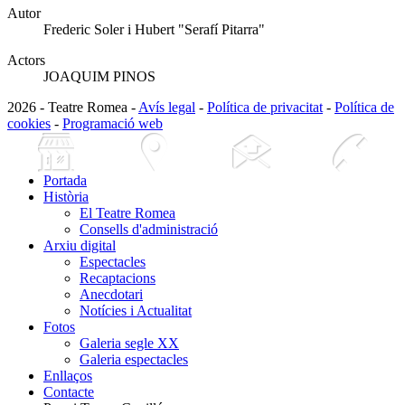
Autor
Frederic Soler i Hubert "Serafí Pitarra"
Actors
JOAQUIM PINOS
2026 - Teatre Romea -
Avís legal
-
Política de privacitat
-
Política de
cookies
-
Programació web
Portada
Història
El Teatre Romea
Consells d'administració
Arxiu digital
Espectacles
Recaptacions
Anecdotari
Notícies i Actualitat
Fotos
Galeria segle XX
Galeria espectacles
Enllaços
Contacte