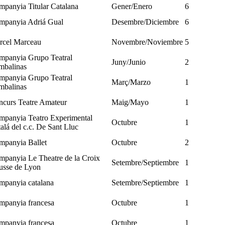
panyia Titular Catalana
Gener/Enero
6
mpanyia Adriá Gual
Desembre/Diciembre
6
rcel Marceau
Novembre/Noviembre
5
mpanyia Grupo Teatral
Juny/Junio
2
mbalinas
mpanyia Grupo Teatral
Març/Marzo
1
mbalinas
curs Teatre Amateur
Maig/Mayo
1
mpanyia Teatro Experimental
Octubre
1
alá del c.c. De Sant Lluc
mpanyia Ballet
Octubre
2
panyia Le Theatre de la Croix
Setembre/Septiembre
1
usse de Lyon
mpanyia catalana
Setembre/Septiembre
1
mpanyia francesa
Octubre
1
mpanyia francesa
Octubre
1