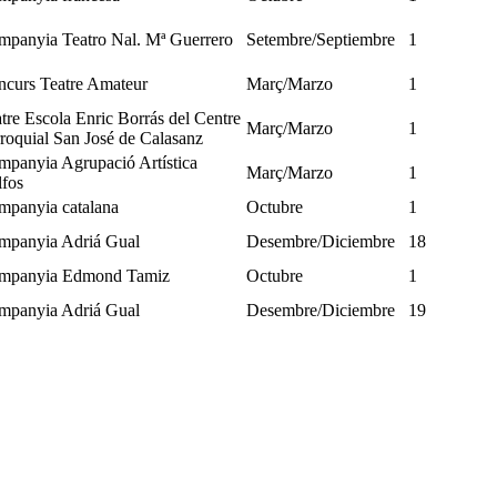
panyia Teatro Nal. Mª Guerrero
Setembre/Septiembre
1
curs Teatre Amateur
Març/Marzo
1
tre Escola Enric Borrás del Centre
Març/Marzo
1
roquial San José de Calasanz
panyia Agrupació Artística
Març/Marzo
1
fos
mpanyia catalana
Octubre
1
mpanyia Adriá Gual
Desembre/Diciembre
18
mpanyia Edmond Tamiz
Octubre
1
mpanyia Adriá Gual
Desembre/Diciembre
19