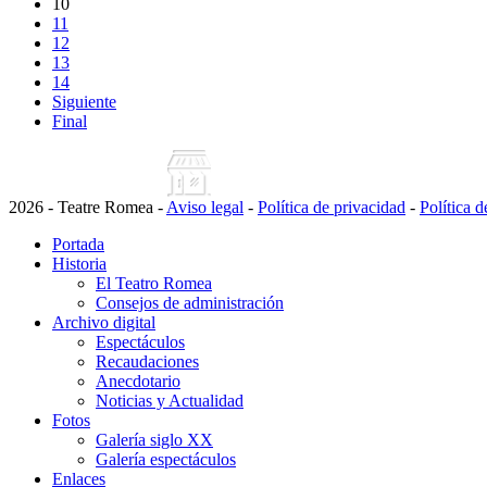
10
11
12
13
14
Siguiente
Final
2026 - Teatre Romea -
Aviso legal
-
Política de privacidad
-
Política 
Portada
Historia
El Teatro Romea
Consejos de administración
Archivo digital
Espectáculos
Recaudaciones
Anecdotario
Noticias y Actualidad
Fotos
Galería siglo XX
Galería espectáculos
Enlaces