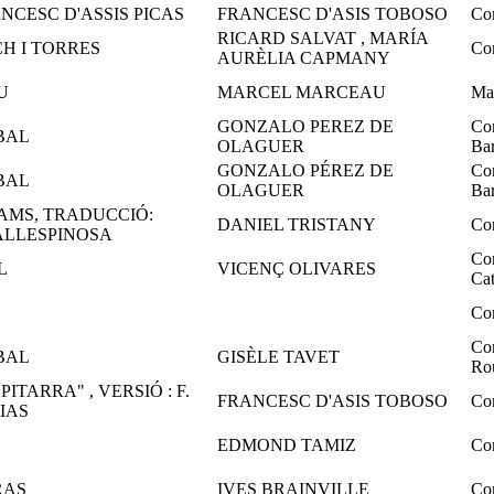
NCESC D'ASSIS PICAS
FRANCESC D'ASIS TOBOSO
Com
RICARD SALVAT , MARÍA
CH I TORRES
Co
AURÈLIA CAPMANY
U
MARCEL MARCEAU
Ma
GONZALO PEREZ DE
Co
BAL
OLAGUER
Ba
GONZALO PÉREZ DE
Co
BAL
OLAGUER
Ba
AMS, TRADUCCIÓ:
DANIEL TRISTANY
Con
LLESPINOSA
Co
L
VICENÇ OLIVARES
Cat
Co
Com
BAL
GISÈLE TAVET
Ro
ITARRA" , VERSIÓ : F.
FRANCESC D'ASIS TOBOSO
Co
PIAS
EDMOND TAMIZ
Co
RAS
IVES BRAINVILLE
Co