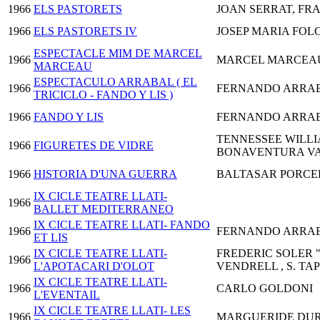
1966
ELS PASTORETS
JOAN SERRAT, FRA
1966
ELS PASTORETS IV
JOSEP MARIA FOL
ESPECTACLE MIM DE MARCEL
1966
MARCEL MARCEA
MARCEAU
ESPECTACULO ARRABAL ( EL
1966
FERNANDO ARRA
TRICICLO - FANDO Y LIS )
1966
FANDO Y LIS
FERNANDO ARRA
TENNESSEE WILLI
1966
FIGURETES DE VIDRE
BONAVENTURA VA
1966
HISTORIA D'UNA GUERRA
BALTASAR PORCE
IX CICLE TEATRE LLATI-
1966
BALLET MEDITERRANEO
IX CICLE TEATRE LLATI- FANDO
1966
FERNANDO ARRA
ET LIS
IX CICLE TEATRE LLATI-
FREDERIC SOLER "P
1966
L'APOTACARI D'OLOT
VENDRELL , S. TA
IX CICLE TEATRE LLATI-
1966
CARLO GOLDONI
L'EVENTAIL
IX CICLE TEATRE LLATI- LES
1966
MARGUERIDE DU