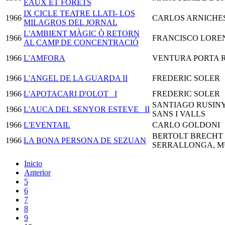
EAUX ET FORETS
IX CICLE TEATRE LLATI- LOS
1966
CARLOS ARNICHE
MILAGROS DEL JORNAL
L'AMBIENT MÀGIC Ò RETORN
1966
FRANCISCO LORE
AL CAMP DE CONCENTRACIÓ
1966
L'AMFORA
VENTURA PORTA 
1966
L'ANGEL DE LA GUARDA II
FREDERIC SOLER
1966
L'APOTACARI D'OLOT_ I
FREDERIC SOLER
SANTIAGO RUSINY
1966
L'AUCA DEL SENYOR ESTEVE_ II
SANS I VALLS
1966
L'EVENTAIL
CARLO GOLDONI
BERTOLT BRECHT 
1966
LA BONA PERSONA DE SEZUAN
SERRALLONGA, MÚ
Inicio
Anterior
5
6
7
8
9