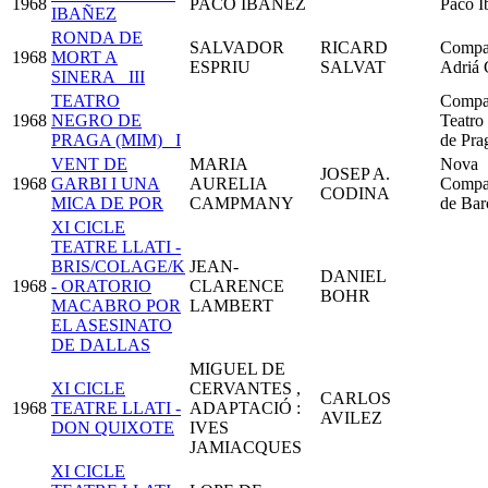
1968
PACO IBAÑEZ
Paco I
IBAÑEZ
RONDA DE
SALVADOR
RICARD
Compa
1968
MORT A
ESPRIU
SALVAT
Adriá 
SINERA_ III
TEATRO
Compa
1968
NEGRO DE
Teatro
PRAGA (MIM)_ I
de Pra
VENT DE
MARIA
Nova
JOSEP A.
1968
GARBI I UNA
AURELIA
Compa
CODINA
MICA DE POR
CAMPMANY
de Bar
XI CICLE
TEATRE LLATI -
BRIS/COLAGE/K
JEAN-
DANIEL
1968
- ORATORIO
CLARENCE
BOHR
MACABRO POR
LAMBERT
EL ASESINATO
DE DALLAS
MIGUEL DE
XI CICLE
CERVANTES ,
CARLOS
1968
TEATRE LLATI -
ADAPTACIÓ :
AVILEZ
DON QUIXOTE
IVES
JAMIACQUES
XI CICLE