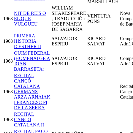
MARSILLACH
WILLIAM
NIT DE REIS O
SHAKESPEARE
Nova
VENTURA
1968
EL QUE
, TRADUCCIÓ :
Compa
PONS
VULGUEU
JOSEP MARIA
de Bar
DE SAGARRA
PRIMERA
SALVADOR
RICARD
Compa
1968
HISTORIA
ESPRIU
SALVAT
Adriá 
D'ESTHER II
QUIM FEDERAL
(HOMENATGE A
SALVADOR
RICARD
Compa
1968
JOAN
ESPRIU
SALVAT
Adrià 
BARRASETA)
RECITAL
CANÇÓ
CATALANA
Recital
1968
GERMANS
Cançó
ARZA ARNAIAK
Catala
I FRANCESC PI
DE LA SERRA
RECITAL
1968
CANÇÓ
CATALANA II
RECITAL PACO