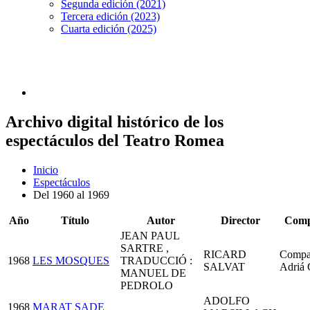
Segunda edición (2021)
Tercera edición (2023)
Cuarta edición (2025)
Archivo digital histórico de los
espectáculos del Teatro Romea
Inicio
Espectáculos
Del 1960 al 1969
Año
Título
Autor
Director
Comp
JEAN PAUL
SARTRE ,
RICARD
Compa
1968
LES MOSQUES
TRADUCCIÓ :
SALVAT
Adriá 
MANUEL DE
PEDROLO
ADOLFO
1968
MARAT SADE