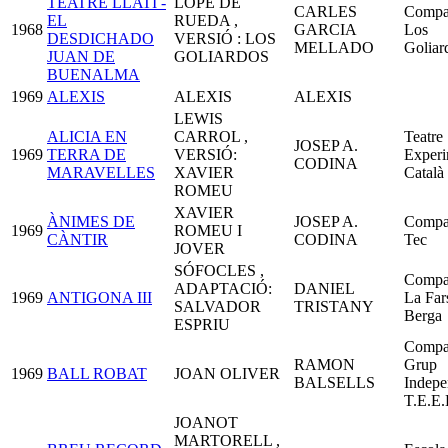
TEATRE LLATI -
LOPE DE
CARLES
Compa
EL
RUEDA ,
1968
GARCIA
Los
DESDICHADO
VERSIÓ : LOS
MELLADO
Goliar
JUAN DE
GOLIARDOS
BUENALMA
1969
ALEXIS
ALEXIS
ALEXIS
LEWIS
ALICIA EN
CARROL ,
Teatre
JOSEP A.
1969
TERRA DE
VERSIÓ:
Experi
CODINA
MARAVELLES
XAVIER
Català
ROMEU
XAVIER
ÀNIMES DE
JOSEP A.
Compa
1969
ROMEU I
CÀNTIR
CODINA
Tec
JOVER
SÓFOCLES ,
Compa
ADAPTACIÓ:
DANIEL
1969
ANTIGONA III
La Far
SALVADOR
TRISTANY
Berga
ESPRIU
Compa
RAMON
Grup
1969
BALL ROBAT
JOAN OLIVER
BALSELLS
Indepe
T.E.E
JOANOT
MARTORELL ,