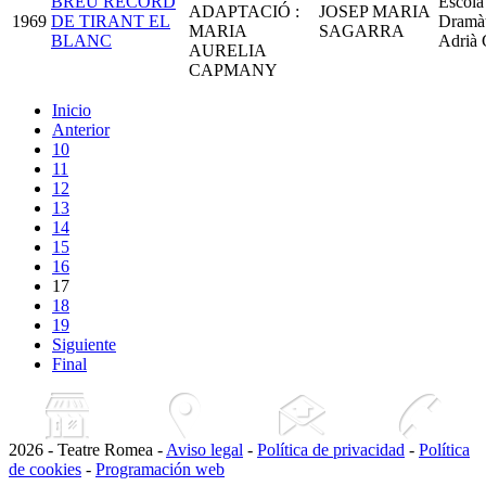
BREU RECORD
Escola
ADAPTACIÓ :
JOSEP MARIA
1969
DE TIRANT EL
Dramàt
MARIA
SAGARRA
BLANC
Adrià 
AURELIA
CAPMANY
Inicio
Anterior
10
11
12
13
14
15
16
17
18
19
Siguiente
Final
2026 - Teatre Romea -
Aviso legal
-
Política de privacidad
-
Política
de cookies
-
Programación web