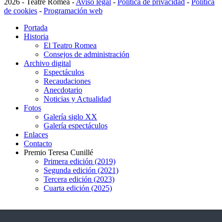
2026 - Teatre Romea -
Aviso legal
-
Política de privacidad
-
Política
de cookies
-
Programación web
Portada
Historia
El Teatro Romea
Consejos de administración
Archivo digital
Espectáculos
Recaudaciones
Anecdotario
Noticias y Actualidad
Fotos
Galería siglo XX
Galería espectáculos
Enlaces
Contacto
Premio Teresa Cunillé
Primera edición (2019)
Segunda edición (2021)
Tercera edición (2023)
Cuarta edición (2025)
93 317 29 79