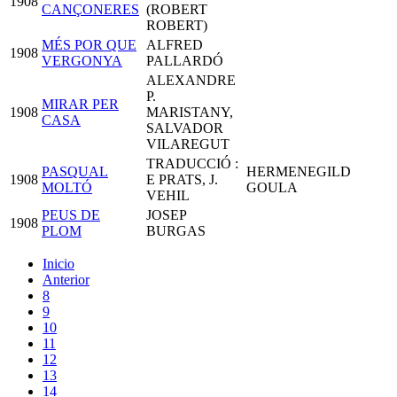
1908
CANÇONERES
(ROBERT
ROBERT)
MÉS POR QUE
ALFRED
1908
VERGONYA
PALLARDÓ
ALEXANDRE
P.
MIRAR PER
1908
MARISTANY,
CASA
SALVADOR
VILAREGUT
TRADUCCIÓ :
PASQUAL
HERMENEGILD
1908
E PRATS, J.
MOLTÓ
GOULA
VEHIL
PEUS DE
JOSEP
1908
PLOM
BURGAS
Inicio
Anterior
8
9
10
11
12
13
14