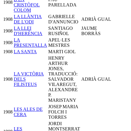
1908
CRISTÒFOL
PARELLADA
COLOM
LA LLÀNTIA
GABRIELLE
1908
ADRIÀ GUAL
DE L'ODI
D'ANNUNCIO
LA LLEI
SANTIAGO
JAUME
1908
D'HERÈNCIA
RUSIÑOL
BORRÀS
LA
APEL·LES
1908
PRESENTALLA
MESTRES
1908
LA SANTA
MARTI GIOL
HENRY
ARTHUR
JONES,
LA VICTÒRIA
TRADUCCIÓ:
1908
DELS
SALVADOR
ADRIÀ GUAL
FILISTEUS
VILAREGUT,
ALEXANDRE
P.
MARISTANY
JOSEP MARIA
LES ALES DE
1908
FOLCH I
CERA
TORRES
JORDI
LES
MONTSERRAT