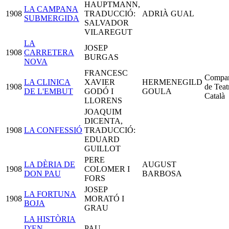
HAUPTMANN,
LA CAMPANA
1908
TRADUCCIÓ:
ADRIÀ GUAL
SUBMERGIDA
SALVADOR
VILAREGUT
LA
JOSEP
1908
CARRETERA
BURGAS
NOVA
FRANCESC
Compa
LA CLINICA
XAVIER
HERMENEGILD
1908
de Teat
DE L'EMBUT
GODÓ I
GOULA
Català
LLORENS
JOAQUIM
DICENTA,
1908
LA CONFESSIÓ
TRADUCCIÓ:
EDUARD
GUILLOT
PERE
LA DÈRIA DE
AUGUST
1908
COLOMER I
DON PAU
BARBOSA
FORS
JOSEP
LA FORTUNA
1908
MORATÓ I
BOJA
GRAU
LA HISTÒRIA
D'EN
PAU