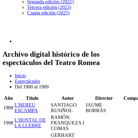
Segunda edición (2021)
Tercera edición (2023)
Cuarta edición (2025)
Archivo digital histórico de los
espectáculos del Teatro Romea
Inicio
Espectáculos
Del 1900 al 1909
Año
Título
Autor
Director
Compa
L'HEREU
SANTIAGO
JAUME
1908
ESCAMPA
RUSIÑOL
BORRÀS
RAMÓN
L'HOSTAL DE
1908
FRANQUEZA I
LA LLEBRE
COMAS
GERHART