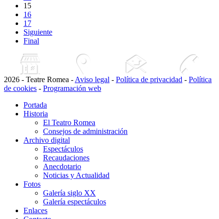
15
16
17
Siguiente
Final
2026 - Teatre Romea -
Aviso legal
-
Política de privacidad
-
Política
de cookies
-
Programación web
Portada
Historia
El Teatro Romea
Consejos de administración
Archivo digital
Espectáculos
Recaudaciones
Anecdotario
Noticias y Actualidad
Fotos
Galería siglo XX
Galería espectáculos
Enlaces