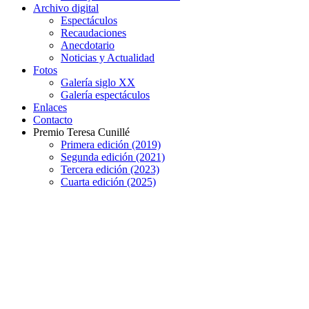
Archivo digital
Espectáculos
Recaudaciones
Anecdotario
Noticias y Actualidad
Fotos
Galería siglo XX
Galería espectáculos
Enlaces
Contacto
Premio Teresa Cunillé
Primera edición (2019)
Segunda edición (2021)
Tercera edición (2023)
Cuarta edición (2025)