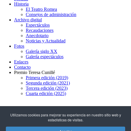
Historia
El Teatro Romea
Consejos de administración
Archivo digital
Espectáculos
Recaudaciones
Anecdotario
Noticias y Actualidad
Fotos
Galería siglo XX
Galería espectáculos
Enlaces
Contacto
Premio Teresa Cunillé
Primera edición (2019)
Segunda edición (2021)
Tercera edición (2023)
Cuarta edición (2025)
93 317 29 79
Utilizamos cookies para mejorar su experiencia en nuestro sitio web y
estadísticas de visitas.
C/ Hospital, 51
(08001 - Barcelona)