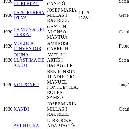
1930
Sete
LLIRI BLAU
CANIGÓ
JOSEP MARIA
LA SORPRESA
PIUS
1930
MILLÁS I
Gene
D'EVA
DAVÍ
RAURELL
GASTÓN
LA VEÏNA DEL
1930
ALONSO
Octu
TERRAT
MÀNTUA
MOLOCK
AMBROSI
1930
Febre
L'INVENTOR
CARRIÓN
QUINA
AVEL·LÍ
1930
LLÀSTIMA DE
ARTÍS I
Sete
XICOT
BALAGUER
BEN JONSON,
TRADUCCIÓ:
MANUEL
1930
VOLPONE_I
Juny/
FONTDEVILA,
ROBERT
SAMSÓ
JOSEP MARIA
1930
XANDI
MILLÁS I
Octu
RAURELL
L. BROCKE,
AVENTURA
ADAPTACIÓ: