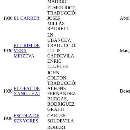
MADRID
ELMER RICE,
TRADUCCIÓ:
1930
EL CARRER
JOSEP
Abril
MILLÀS
RAURELL
I.N.
UBANCEV,
EL CRIM DE
TRADUCCIÓ:
1930
VERA
LLUIS
Març
MIRZEVA
CAPDEVILA,
ENRIC
LLUELES
JOHN
COLTON,
TRADUCCIÓ:
EL GEST DE
ALFONS
1930
Dese
XANG - HAI
FERNANDEZ
BURGAS,
RODRIGUEZ
GRAHIT
ESCOLA DE
CARLES
1930
SENYORES
SOLDEVILA
ROBERT