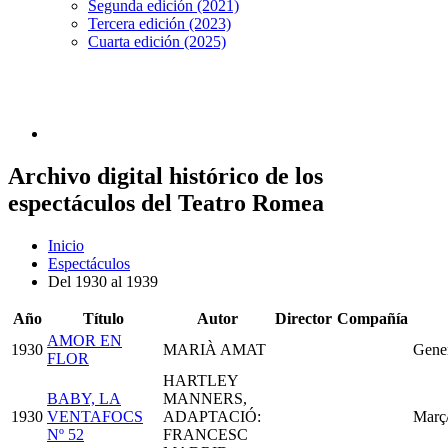
Segunda edición (2021)
Tercera edición (2023)
Cuarta edición (2025)
Archivo digital histórico de los
espectáculos del Teatro Romea
Inicio
Espectáculos
Del 1930 al 1939
Año
Título
Autor
Director
Compañía
AMOR EN
1930
MARIÀ AMAT
Gene
FLOR
HARTLEY
BABY, LA
MANNERS,
1930
VENTAFOCS
ADAPTACIÓ:
Març
Nº 52
FRANCESC