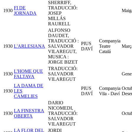
SHERRIFF,
FI DE
TRADUCCIÓ:
1930
Maig
JORNADA
JOSEP
MILLÁS
RAURELL
ALFONSO
DAUDET,
TRADUCCIÓ :
Companyia
PIUS
1930
L'ARLESIANA
SALVADOR
Teatre
Març
DAVÍ
VILAREGUT,
Catalá
MUSICA :
JORGE BIZET
TRADUCCIÓ:
L'HOME QUE
1930
SALVADOR
Gene
FALTAVA
VILAREGUT
LA DAMA DE
PIUS
Companyia
Octub
1930
LES
DAVÍ
Vila - Daví
Dese
CAMELIES
DARIO
NICOMEDI,
LA FINESTRA
1930
TRADUCCIÓ:
Octu
OBERTA
SALVADOR
VILAREGUT
LA FLOR DEL
JORDI