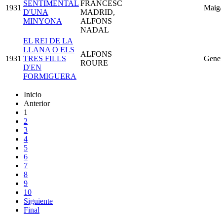
SENTIMENTAL
FRANCESC
1931
Maig
D'UNA
MADRID,
MINYONA
ALFONS
NADAL
EL REI DE LA
LLANA O ELS
ALFONS
1931
TRES FILLS
Gene
ROURE
D'EN
FORMIGUERA
Inicio
Anterior
1
2
3
4
5
6
7
8
9
10
Siguiente
Final