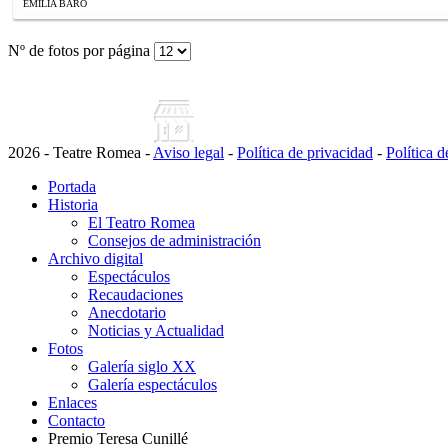
EMILIA BARO
Nº de fotos por página
2026 - Teatre Romea -
Aviso legal
-
Política de privacidad
-
Política 
Portada
Historia
El Teatro Romea
Consejos de administración
Archivo digital
Espectáculos
Recaudaciones
Anecdotario
Noticias y Actualidad
Fotos
Galería siglo XX
Galería espectáculos
Enlaces
Contacto
Premio Teresa Cunillé