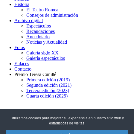
Historia
El Teatro Romea
Consejos de administración
Archivo digital
Espectáculos
Recaudaciones
Anecdotario
Noticias y Actualidad
Fotos
Galería siglo XX
Galería espectáculos
Enlaces
Contacto
Premio Teresa Cunillé
Primera edición (2019)
Segunda edición (2021)
Tercera edición (2023)
Cuarta edición (2025)
93 317 29 79
Utilizamos cookies para mejorar su experiencia en nuestro sitio web y
estadísticas de visitas.
C/ Hospital, 51
(08001 - Barcelona)