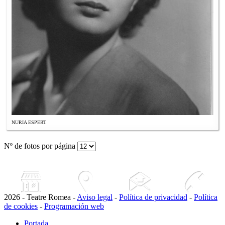
NURIA ESPERT
Nº de fotos por página
2026 - Teatre Romea -
Aviso legal
-
Política de privacidad
-
Política
de cookies
-
Programación web
Portada