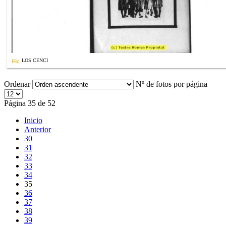
LOS CENCI
Ordenar
Nº de fotos por página
Página 35 de 52
Inicio
Anterior
30
31
32
33
34
35
36
37
38
39