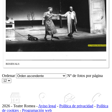
RESIDUALS
Ordenar
Nº de fotos por página
2026 - Teatre Romea -
Aviso legal
-
Política de privacidad
-
Política
de cookies
-
Programación web