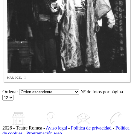
MAR I CEL_ I
Ordenar
Nº de fotos por página
2026 - Teatre Romea -
Aviso legal
-
Política de privacidad
-
Política
de cookies
-
Programación web