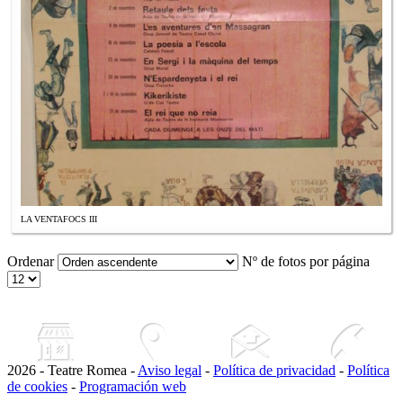
LA VENTAFOCS III
Ordenar
Nº de fotos por página
2026 - Teatre Romea -
Aviso legal
-
Política de privacidad
-
Política
de cookies
-
Programación web