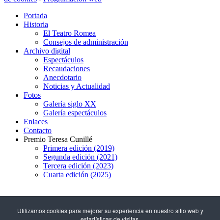
Portada
Historia
El Teatro Romea
Consejos de administración
Archivo digital
Espectáculos
Recaudaciones
Anecdotario
Noticias y Actualidad
Fotos
Galería siglo XX
Galería espectáculos
Enlaces
Contacto
Premio Teresa Cunillé
Primera edición (2019)
Segunda edición (2021)
Tercera edición (2023)
Cuarta edición (2025)
93 317 29 79
Utilizamos cookies para mejorar su experiencia en nuestro sitio web y
estadísticas de visitas.