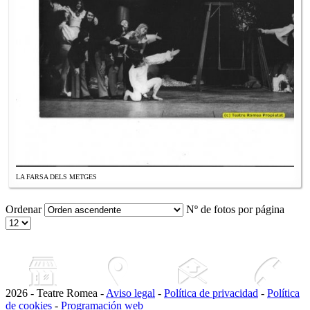
LA FARSA DELS METGES
Ordenar
Nº de fotos por página
2026 - Teatre Romea -
Aviso legal
-
Política de privacidad
-
Política
de cookies
-
Programación web