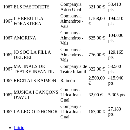
Companyia
53.410
1967
ELS PASTORETS
321,00 €
Adria Gual
pts
Companyia
L'HEREU I LA
1.168,00
194.410
1967
Almendros -
FORASTERA
€
pts
Vals
Companyia
104.006
1967
AMORINA
Almendros -
625,00 €
pts
Vals
Companyia
JO SOC LA FILLA
129.165
1967
Almendros -
776,00 €
DEL REI
pts
Vals
MATINALS DE
Companyia de
53.500
1967
322,00 €
TEATRE INFANTIL
Teatre Infantil
pts
2.500,00
415.940
1967
RECITALS RAIMON
Raimón
€
pts
Companyia
MUSICA I CANÇONS
1967
Lírica Joan
32,00 €
5.305 pts
D'AVUI
Gual
Companyia
27.180
1967
LA LEGIO D'HONOR
Lírica Joan
163,00 €
pts
Gual
Inicio