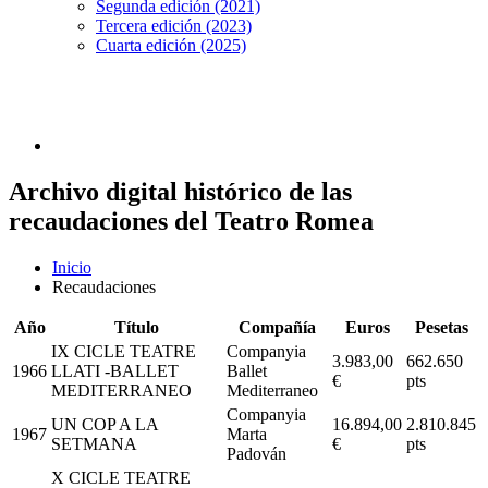
Segunda edición (2021)
Tercera edición (2023)
Cuarta edición (2025)
Archivo digital histórico de las
recaudaciones del Teatro Romea
Inicio
Recaudaciones
Año
Título
Compañía
Euros
Pesetas
IX CICLE TEATRE
Companyia
3.983,00
662.650
1966
LLATI -BALLET
Ballet
€
pts
MEDITERRANEO
Mediterraneo
Companyia
UN COP A LA
16.894,00
2.810.845
1967
Marta
SETMANA
€
pts
Padován
X CICLE TEATRE