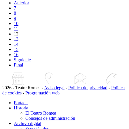
Anterior
7
8
9
10
11
12
13
14
15
16
Siguiente
Final
2026 - Teatre Romea -
Aviso legal
-
Política de privacidad
-
Política
de cookies
-
Programación web
Portada
Historia
El Teatro Romea
Consejos de administración
Archivo digital
Espectáculos