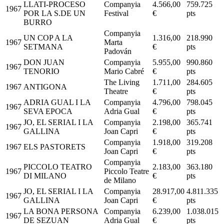
LLATI-PROCESO
Companyia
4.566,00
759.725
1967
POR LA S.DE UN
Festival
€
pts
BURRO
Companyia
UN COP A LA
1.316,00
218.990
1967
Marta
SETMANA
€
pts
Padován
DON JUAN
Companyia
5.955,00
990.860
1967
TENORIO
Mario Cabré
€
pts
The Living
1.711,00
284.605
1967
ANTIGONA
Theatre
€
pts
ADRIA GUAL I LA
Companyia
4.796,00
798.045
1967
SEVA EPOCA
Adria Gual
€
pts
JO, EL SERIAL I LA
Companyia
2.198,00
365.741
1967
GALLINA
Joan Capri
€
pts
Companyia
1.918,00
319.208
1967
ELS PASTORETS
Joan Capri
€
pts
Companyia
PICCOLO TEATRO
2.183,00
363.180
1967
Piccolo Teatre
DI MILANO
€
pts
de Milano
JO, EL SERIAL I LA
Companyia
28.917,00
4.811.335
1967
GALLINA
Joan Capri
€
pts
LA BONA PERSONA
Companyia
6.239,00
1.038.015
1967
DE SEZUAN
Adria Gual
€
pts