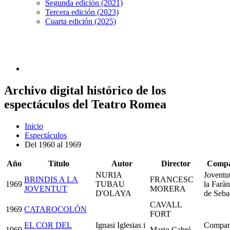
Segunda edición (2021)
Tercera edición (2023)
Cuarta edición (2025)
Archivo digital histórico de los
espectáculos del Teatro Romea
Inicio
Espectáculos
Del 1960 al 1969
Año
Título
Autor
Director
Compa
NURIA
Joventu
BRINDIS A LA
FRANCESC
1969
TUBAU
la Farà
JOVENTUT
MORERA
D'OLAYA
de Seba
CAVALL
1969
CATAROCOLÓN
FORT
EL COR DEL
Ignasi Iglesias i
Compan
1969
Mario Cabré