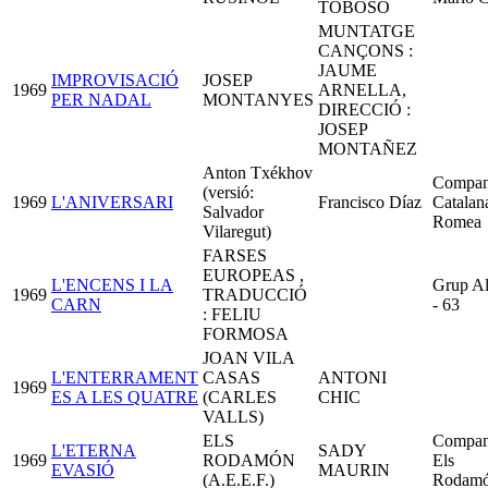
TOBOSO
MUNTATGE
CANÇONS :
JAUME
IMPROVISACIÓ
JOSEP
1969
ARNELLA,
PER NADAL
MONTANYES
DIRECCIÓ :
JOSEP
MONTAÑEZ
Anton Txékhov
Compan
(versió:
1969
L'ANIVERSARI
Francisco Díaz
Catalan
Salvador
Romea
Vilaregut)
FARSES
EUROPEAS ,
L'ENCENS I LA
Grup A
1969
TRADUCCIÓ
CARN
- 63
: FELIU
FORMOSA
JOAN VILA
L'ENTERRAMENT
CASAS
ANTONI
1969
ES A LES QUATRE
(CARLES
CHIC
VALLS)
ELS
Compan
L'ETERNA
SADY
1969
RODAMÓN
Els
EVASIÓ
MAURIN
(A.E.E.F.)
Rodam