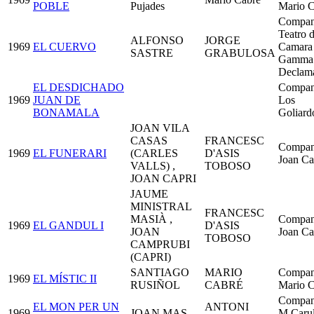
POBLE
Pujades
Mario C
Compan
Teatro 
ALFONSO
JORGE
1969
EL CUERVO
Camara
SASTRE
GRABULOSA
Gamma
Declam
EL DESDICHADO
Compan
1969
JUAN DE
Los
BONAMALA
Goliard
JOAN VILA
CASAS
FRANCESC
Compan
1969
EL FUNERARI
(CARLES
D'ASIS
Joan Ca
VALLS) ,
TOBOSO
JOAN CAPRI
JAUME
MINISTRAL
FRANCESC
MASIÀ ,
Compan
1969
EL GANDUL I
D'ASIS
JOAN
Joan Ca
TOBOSO
CAMPRUBI
(CAPRI)
SANTIAGO
MARIO
Compan
1969
EL MÍSTIC II
RUSIÑOL
CABRÉ
Mario C
Compan
EL MON PER UN
ANTONI
1969
JOAN MAS
M.Carul