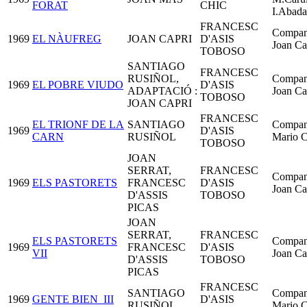
FORAT
CHIC
I.Abada
FRANCESC
Compan
1969
EL NÀUFREG
JOAN CAPRI
D'ASIS
Joan Ca
TOBOSO
SANTIAGO
FRANCESC
RUSIÑOL,
Compan
1969
EL POBRE VIUDO
D'ASIS
ADAPTACIÓ :
Joan Ca
TOBOSO
JOAN CAPRI
FRANCESC
EL TRIONF DE LA
SANTIAGO
Compan
1969
D'ASIS
CARN
RUSIÑOL
Mario C
TOBOSO
JOAN
SERRAT,
FRANCESC
Compan
1969
ELS PASTORETS
FRANCESC
D'ASIS
Joan Ca
D'ASSIS
TOBOSO
PICAS
JOAN
SERRAT,
FRANCESC
ELS PASTORETS
Compan
1969
FRANCESC
D'ASIS
VII
Joan Ca
D'ASSIS
TOBOSO
PICAS
FRANCESC
SANTIAGO
Compan
1969
GENTE BIEN_III
D'ASIS
RUSIÑOL
Mario C