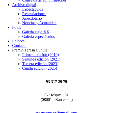
Consejos de administración
Archivo digital
Espectáculos
Recaudaciones
Anecdotario
Noticias y Actualidad
Fotos
Galería siglo XX
Galería espectáculos
Enlaces
Contacto
Premio Teresa Cunillé
Primera edición (2019)
Segunda edición (2021)
Tercera edición (2023)
Cuarta edición (2025)
93 317 29 79
C/ Hospital, 51
(08001 - Barcelona)
teatreromea@gmail.com