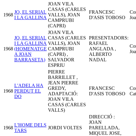
JOAN VILA
CASAS (CARLES
JO, EL SERIAL
FRANCESC
Co
1968
VALLS), JOAN
I LA GALLINA
D'ASIS TOBOSO
Joa
CAMPRUBI
(CAPRI)
JOAN VILA
JO, EL SERIAL
CASAS (CARLES
PRESENTADORS:
I LA GALLINA
VALLS), JOAN
RAFAEL
Co
1968
(HOMENATGE
CAMPRUBI
ANGLADA ,
Joa
A JOAN
(CAPRI) ,
ALBERTO
BARRASETA)
SALVADOR
NADAL
ESPRIU
PIERRE
BARRILLET ,
JEAN PIERRE
L'ADELA HA
GREDY,
FRANCESC
Co
1968
PERDUT EL
ADAPTACIÓ:
D'ASIS TOBOSO
Cat
DO
JOAN VILA
CASAS (CARLES
VALLS)
DIRECCIÓ :
JOAN
L'HOME DELS
1968
JORDI VOLTES
PARELLADA,
TARS
MIQUEL JOSE,