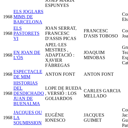
JOSEP MARIA
ESPUNYES
ELS JOGLARS
Co
1968
MIMS DE
Els
BARCELONA
ELS
JOAN SERRAT,
FRANCESC
Co
1968
PASTORETS
FRANCESC
D'ASIS TOBOSO
Joa
VI
D'ASSIS PICAS
APEL·LES
Gr
MESTRES ,
EN JOAN DE
JOAQUIM
Tea
1968
ADAPTACIÓ :
L'ÓS
MINOBAS
Exp
XAVIER
Cat
FÀBREGAS
ESPECTACLE
1968
ANTON FONT
ANTON FONT
DE MIM
HISTORIAS
DEL
LOPE DE RUEDA
CARLES GARCIA
1968
DESDICHADO
, VERSIÓ : LOS
MELLADO
JUAN DE
GOLIARDOS
BUENALMA
Co
JACQUES OU
EUGÈNE
JACQUES
Jac
1968
LA
IONESCO
GUIMET
Gu
SOUMISSION
Par