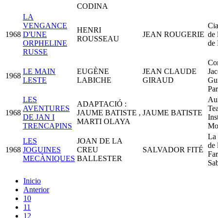
CODINA
LA
VENGANCE
Cia
HENRI
1968
D'UNE
JEAN ROUGERIE
de 
ROUSSEAU
ORPHELINE
de 
RUSSE
Co
LE MAIN
EUGÈNE
JEAN CLAUDE
Jac
1968
LESTE
LABICHE
GIRAUD
Gu
Par
LES
Au
ADAPTACIÓ :
AVENTURES
Tea
1968
JAUME BATISTE ,
JAUME BATISTE
DE JAN I
Ins
MARTI OLAYA
TRENCAPINS
Mon
La 
LES
JOAN DE LA
de 
1968
JOGUINES
CREU
SALVADOR FITÉ
Far
MECÀNIQUES
BALLESTER
Sab
Inicio
Anterior
10
11
12