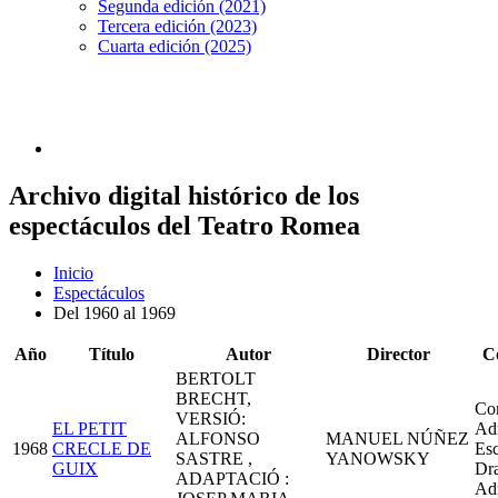
Segunda edición (2021)
Tercera edición (2023)
Cuarta edición (2025)
Archivo digital histórico de los
espectáculos del Teatro Romea
Inicio
Espectáculos
Del 1960 al 1969
Año
Título
Autor
Director
C
BERTOLT
BRECHT,
Co
VERSIÓ:
EL PETIT
Adr
ALFONSO
MANUEL NÚÑEZ
1968
CRECLE DE
Esc
SASTRE ,
YANOWSKY
GUIX
Dr
ADAPTACIÓ :
Ad