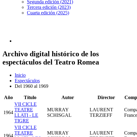
Segunda edición (2021)
Tercera edición (2023)
Cuarta edición (2025)
Archivo digital histórico de los
espectáculos del Teatro Romea
Inicio
Espectáculos
Del 1960 al 1969
Año
Título
Autor
Director
Comp
VII CICLE
TEATRE
MURRAY
LAURENT
Compa
1964
LLATI - LE
SCHISGAL
TERZIEFF
France
TIGRE
VII CICLE
TEATRE
MURRAY
LAURENT
Compa
1964