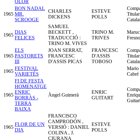
OLOR
BON NADAL
Compa
CHARLES
ESTEVE
1965
MR.
Titular
DICKENS
POLLS
SCROOGE
Catala
SAMUEL
DIAS
BECKETT ,
TRINO M.
Maruc
1965
FELICES
TRADUCCIÓ :
TRIVES
Fresn
TRINO M. VIVES
ELS
JOAN SERRAT,
FRANCESC
Compa
1965
PASTORETS
FRANCESC
D'ASSIS
Titular
III
D'ASSIS PICAS
TOBOSO
Catala
FESTIVAL
Mario
1965
VARIETÉS
Cabré
FI DE FESTA
HOMENATGE
Compa
ENRIC
ENRIC
1965
Àngel Guimerà
Enriq
BORRÀS -
GUITART
Guitar
TERRA
BAIXA
FRANCISCO
CAMPRODÓN ,
FLOR DE UN
ESTEVE
1965
VERSIÓ : DANIEL
DIA
POLLS
COLINA , J.
CIURANA