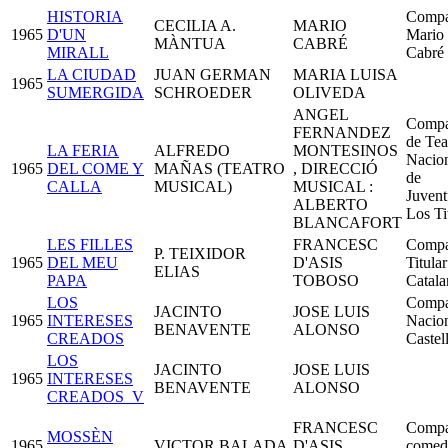
HISTORIA
Compa
CECILIA A.
MARIO
1965
D'UN
Mario
MÀNTUA
CABRÉ
MIRALL
Cabré
LA CIUDAD
JUAN GERMAN
MARIA LUISA
1965
SUMERGIDA
SCHROEDER
OLIVEDA
ANGEL
Compa
FERNANDEZ
de Tea
LA FERIA
ALFREDO
MONTESINOS
Nacio
1965
DEL COME Y
MAÑAS (TEATRO
, DIRECCIÓ
de
CALLA
MUSICAL)
MUSICAL :
Juvent
ALBERTO
Los Ti
BLANCAFORT
LES FILLES
FRANCESC
Compa
P. TEIXIDOR
1965
DEL MEU
D'ASIS
Titular
ELIAS
PAPA
TOBOSO
Catala
LOS
Compa
JACINTO
JOSE LUIS
1965
INTERESES
Nacio
BENAVENTE
ALONSO
CREADOS
Castel
LOS
JACINTO
JOSE LUIS
1965
INTERESES
BENAVENTE
ALONSO
CREADOS_V
FRANCESC
Compa
MOSSÈN
1965
VICTOR BALADA
D'ASIS
comed