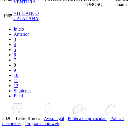
VENTURA
TOBOSO
Joan C
NIT CANÇÓ
1965
CATALANA
Inicio
Anterior
3
4
5
6
7
8
9
10
11
12
Siguiente
Final
2026 - Teatre Romea -
Aviso legal
-
Política de privacidad
-
Política
de cookies
-
Programación web