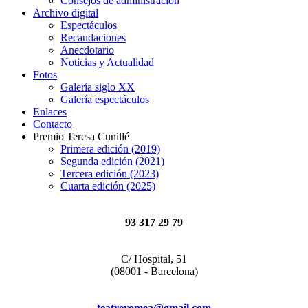
Consejos de administración
Archivo digital
Espectáculos
Recaudaciones
Anecdotario
Noticias y Actualidad
Fotos
Galería siglo XX
Galería espectáculos
Enlaces
Contacto
Premio Teresa Cunillé
Primera edición (2019)
Segunda edición (2021)
Tercera edición (2023)
Cuarta edición (2025)
93 317 29 79
C/ Hospital, 51
(08001 - Barcelona)
teatreromea@gmail.com