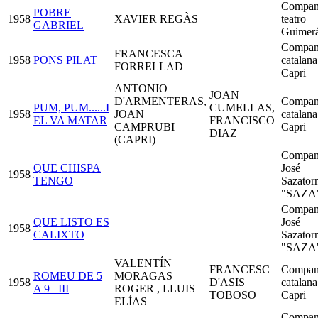
Compan
POBRE
1958
XAVIER REGÀS
teatro
GABRIEL
Guimer
Compan
FRANCESCA
1958
PONS PILAT
catalana
FORRELLAD
Capri
ANTONIO
JOAN
D'ARMENTERAS,
Compan
PUM, PUM......I
CUMELLAS,
1958
JOAN
catalana
EL VA MATAR
FRANCISCO
CAMPRUBI
Capri
DIAZ
(CAPRI)
Compan
QUE CHISPA
José
1958
TENGO
Sazatorn
"SAZA
Compan
QUE LISTO ES
José
1958
CALIXTO
Sazatorn
"SAZA
VALENTÍN
FRANCESC
Compan
ROMEU DE 5
MORAGAS
1958
D'ASIS
catalana
A 9_ III
ROGER , LLUIS
TOBOSO
Capri
ELÍAS
Compan