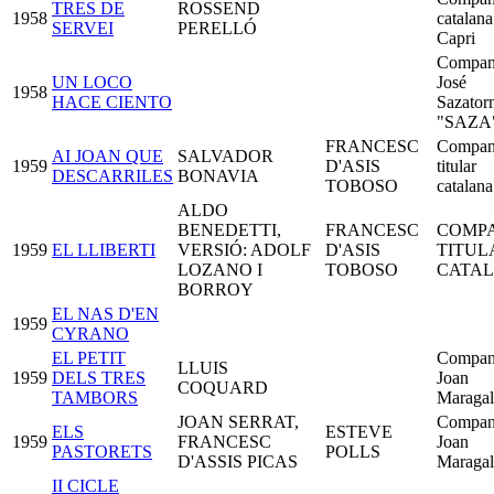
TRES DE
ROSSEND
1958
catalana
SERVEI
PERELLÓ
Capri
Compan
UN LOCO
José
1958
HACE CIENTO
Sazatorn
"SAZA
FRANCESC
Compan
AI JOAN QUE
SALVADOR
1959
D'ASIS
titular
DESCARRILES
BONAVIA
TOBOSO
catalana
ALDO
BENEDETTI,
FRANCESC
COMP
1959
EL LLIBERTI
VERSIÓ: ADOLF
D'ASIS
TITUL
LOZANO I
TOBOSO
CATA
BORROY
EL NAS D'EN
1959
CYRANO
EL PETIT
Compan
LLUIS
1959
DELS TRES
Joan
COQUARD
TAMBORS
Maragal
JOAN SERRAT,
Compan
ELS
ESTEVE
1959
FRANCESC
Joan
PASTORETS
POLLS
D'ASSIS PICAS
Maragal
II CICLE