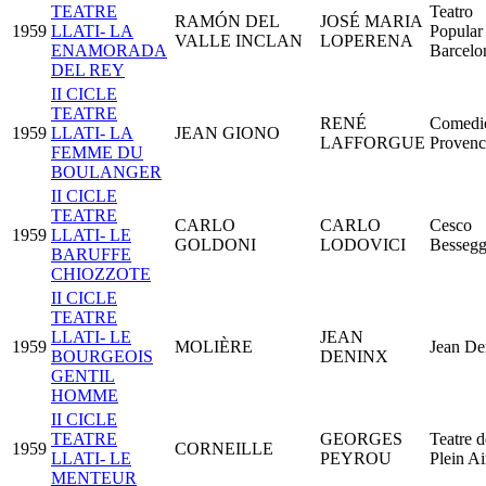
TEATRE
Teatro
RAMÓN DEL
JOSÉ MARIA
1959
LLATI- LA
Popular
VALLE INCLAN
LOPERENA
ENAMORADA
Barcelo
DEL REY
II CICLE
TEATRE
RENÉ
Comedi
1959
LLATI- LA
JEAN GIONO
LAFFORGUE
Provenc
FEMME DU
BOULANGER
II CICLE
TEATRE
CARLO
CARLO
Cesco
1959
LLATI- LE
GOLDONI
LODOVICI
Bessegg
BARUFFE
CHIOZZOTE
II CICLE
TEATRE
LLATI- LE
JEAN
1959
MOLIÈRE
Jean De
BOURGEOIS
DENINX
GENTIL
HOMME
II CICLE
TEATRE
GEORGES
Teatre d
1959
CORNEILLE
LLATI- LE
PEYROU
Plein Ai
MENTEUR