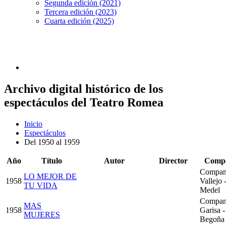
Segunda edición (2021)
Tercera edición (2023)
Cuarta edición (2025)
Archivo digital histórico de los
espectáculos del Teatro Romea
Inicio
Espectáculos
Del 1950 al 1959
Año
Título
Autor
Director
Comp
Compan
LO MEJOR DE
1958
Vallejo 
TU VIDA
Medel
Compan
MAS
1958
Garisa -
MUJERES
Begoña