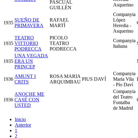
PASCUAL
Asquerino
GUILLÉN
Companyia
SUEÑO DE
RAFAEL
López
1935
PRIMAVERA
MARTÍ
Heredia -
Asquerino
TEATRO
PICOLO
Companyia
1935
VITTORIO
TEATRO
Italiana
PODRECCA
PODRECCA
UNA VEGADA
1935
ERA UN
PRINCEP
Companyia
AMUNT I
ROSA MARIA
1936
PIUS DAVÍ
Maria Vila
CRITS
ARQUIMBAU
- Pío Daví
Companyia
ANOCHE ME
del Teatro
1936
CASÉ CON
Fontalba
USTED
de Madrid
Inicio
Anterior
1
2