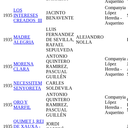
Asquerino
Companyia
LOS
JACINTO
López
1935
INTERESES
BENAVENTE
Heredia -
CREADOS_III
Asquerino
LUIS
FERNANDEZ
MADRE
ALEJANDRO
1935
DE SEVILLA,
ALEGRIA
NOLLA
RAFAEL
SEPULVEDA
ANTONIO
Companyia
QUINTERO
MORENA
López
1935
RAMIREZ,
CLARA
Heredia -
PASCUAL
Asquerino
GUILLÉN
NECESSITEM
CARLES
1935
SENYORETA
SOLDEVILA
ANTONIO
Companyia
QUINTERO
ORO Y
López
1935
RAMIREZ,
MARFIL
Heredia -
PASCUAL
Asquerino
GUILLÉN
QUIMET I, REI
JORDI
1935
DE XAUXA -