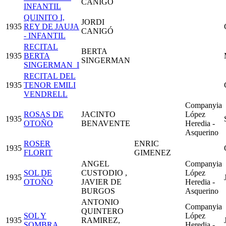
CANIGÓ
INFANTIL
QUINITO I,
JORDI
1935
REY DE JAUJA
CANIGÓ
- INFANTIL
RECITAL
BERTA
1935
BERTA
SINGERMAN
SINGERMAN_I
RECITAL DEL
1935
TENOR EMILI
VENDRELL
Companyia
ROSAS DE
JACINTO
López
1935
OTOÑO
BENAVENTE
Heredia -
Asquerino
ROSER
ENRIC
1935
FLORIT
GIMENEZ
ANGEL
Companyia
SOL DE
CUSTODIO ,
López
1935
OTOÑO
JAVIER DE
Heredia -
BURGOS
Asquerino
ANTONIO
Companyia
QUINTERO
SOL Y
López
1935
RAMIREZ,
SOMBRA
Heredia -