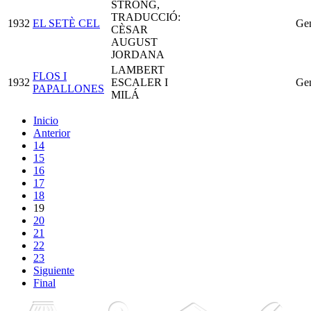
STRONG,
TRADUCCIÓ:
1932
EL SETÈ CEL
Ge
CÈSAR
AUGUST
JORDANA
LAMBERT
FLOS I
1932
ESCALER I
Ge
PAPALLONES
MILÁ
Inicio
Anterior
14
15
16
17
18
19
20
21
22
23
Siguiente
Final