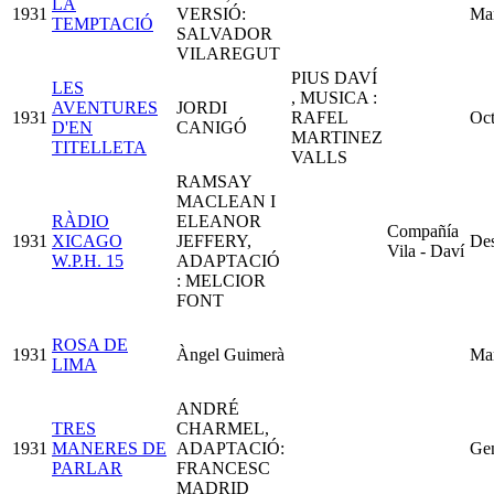
LA
1931
VERSIÓ:
Ma
TEMPTACIÓ
SALVADOR
VILAREGUT
PIUS DAVÍ
LES
, MUSICA :
AVENTURES
JORDI
1931
RAFEL
Oct
D'EN
CANIGÓ
MARTINEZ
TITELLETA
VALLS
RAMSAY
MACLEAN I
RÀDIO
ELEANOR
Compañía
1931
XICAGO
JEFFERY,
De
Vila - Daví
W.P.H. 15
ADAPTACIÓ
: MELCIOR
FONT
ROSA DE
1931
Àngel Guimerà
Ma
LIMA
ANDRÉ
TRES
CHARMEL,
1931
MANERES DE
ADAPTACIÓ:
Ge
PARLAR
FRANCESC
MADRID