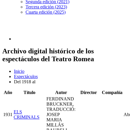
Segunda edición (2021)
Tercera edición (2023)
Cuarta edición (2025)
Archivo digital histórico de los
espectáculos del Teatro Romea
Inicio
Espectáculos
Del 1918 al
Año
Título
Autor
Director
Compañía
FERDINAND
BRUCKNER,
TRADUCCIÓ:
ELS
1931
JOSEP
Abr
CRIMINALS
MARIA
MILLÁS