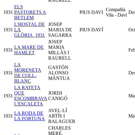
RAURELL
ELS
Compañía
1931
PASTORETS A
PIUS DAVI
De
Vila - Daví
BETLEM
L'HOSTAL DE
JOSEP
1931
LA
MARIA DE
PIUS DAVÍ
Oct
GLÒRIA_1931
SAGARRA
JOSEP
LA MARE DE
MARIA
1931
Feb
HAMLET
MILLÁS I
RAURELL
LA
GASTÓN
MORENETA
1931
ALONSO
De
DE COLL-
MÀNTUA
BLANC
LA RATETA
QUE
JORDI
1931
Ma
ESCOMBRAVA
CANIGÓ
L'ESCALETA
AVEL·LÍ
LA RODA DE
1931
ARTÍS I
Ma
LA FORTUNA
BALAGUER
CHARLES
MERÉ,