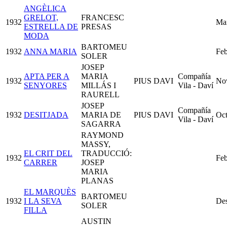
ANGÈLICA
GRELOT,
FRANCESC
1932
Ma
ESTRELLA DE
PRESAS
MODA
BARTOMEU
1932
ANNA MARIA
Feb
SOLER
JOSEP
APTA PER A
MARIA
Compañía
1932
PIUS DAVI
No
SENYORES
MILLÁS I
Vila - Daví
RAURELL
JOSEP
Compañía
1932
DESITJADA
MARIA DE
PIUS DAVI
Oct
Vila - Daví
SAGARRA
RAYMOND
MASSY,
EL CRIT DEL
TRADUCCIÓ:
1932
Feb
CARRER
JOSEP
MARIA
PLANAS
EL MARQUÈS
BARTOMEU
1932
I LA SEVA
De
SOLER
FILLA
AUSTIN