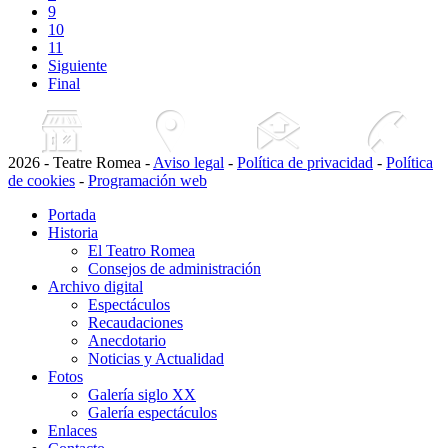
9
10
11
Siguiente
Final
2026 - Teatre Romea -
Aviso legal
-
Política de privacidad
-
Política
de cookies
-
Programación web
Portada
Historia
El Teatro Romea
Consejos de administración
Archivo digital
Espectáculos
Recaudaciones
Anecdotario
Noticias y Actualidad
Fotos
Galería siglo XX
Galería espectáculos
Enlaces