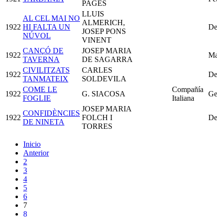
PAGÈS
LLUIS
AL CEL MAI NO
ALMERICH,
1922
HI FALTA UN
De
JOSEP PONS
NÚVOL
VINENT
CANÇÓ DE
JOSEP MARIA
1922
Ma
TAVERNA
DE SAGARRA
CIVILITZATS
CARLES
1922
De
TANMATEIX
SOLDEVILA
COME LE
Compañía
1922
G. SIACOSA
Ge
FOGLIE
Italiana
JOSEP MARIA
CONFIDÈNCIES
1922
FOLCH I
De
DE NINETA
TORRES
Inicio
Anterior
2
3
4
5
6
7
8