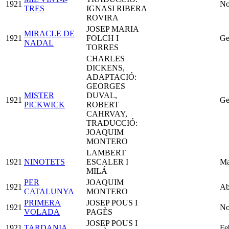
1921
No
TRES
IGNASI RIBERA
ROVIRA
JOSEP MARIA
MIRACLE DE
1921
FOLCH I
Ge
NADAL
TORRES
CHARLES
DICKENS,
ADAPTACIÓ:
GEORGES
MISTER
DUVAL,
1921
Ge
PICKWICK
ROBERT
CAHRVAY,
TRADUCCIÓ:
JOAQUIM
MONTERO
LAMBERT
1921
NINOTETS
ESCALER I
Ma
MILÁ
PER
JOAQUIM
1921
Ab
CATALUNYA
MONTERO
PRIMERA
JOSEP POUS I
1921
No
VOLADA
PAGÈS
JOSEP POUS I
1921
TARDANIA
Fe