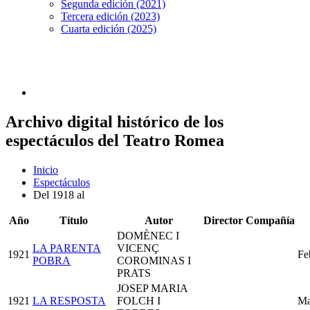
Segunda edición (2021)
Tercera edición (2023)
Cuarta edición (2025)
Archivo digital histórico de los
espectáculos del Teatro Romea
Inicio
Espectáculos
Del 1918 al
Año
Título
Autor
Director
Compañía
DOMÈNEC I
LA PARENTA
VICENÇ
1921
Fe
POBRA
COROMINAS I
PRATS
JOSEP MARIA
1921
LA RESPOSTA
FOLCH I
Ma