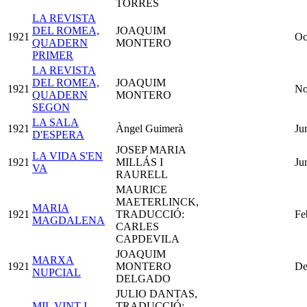
TORRES
LA REVISTA
DEL ROMEA,
JOAQUIM
1921
Oc
QUADERN
MONTERO
PRIMER
LA REVISTA
DEL ROMEA,
JOAQUIM
1921
No
QUADERN
MONTERO
SEGON
LA SALA
1921
Àngel Guimerà
Ju
D'ESPERA
JOSEP MARIA
LA VIDA S'EN
1921
MILLÁS I
Ju
VA
RAURELL
MAURICE
MAETERLINCK,
MARIA
1921
TRADUCCIÓ:
Fe
MAGDALENA
CARLES
CAPDEVILA
JOAQUIM
MARXA
1921
MONTERO
De
NUPCIAL
DELGADO
JULIO DANTAS,
MIL VINT-I-
TRADUCCIÓ: